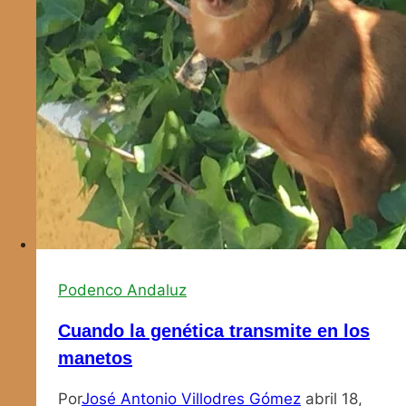
Podenco Andaluz
Cuando la genética transmite en los
manetos
Por
José Antonio Villodres Gómez
abril 18,